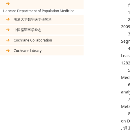
Harvard Department of Population Medicine
南通大学数字医学研究所
20
中国循证医学杂志
Cochrane Collaboration
Segm
Cochrane Library
Leas
128
Medi
anal
Meta
on D
. 