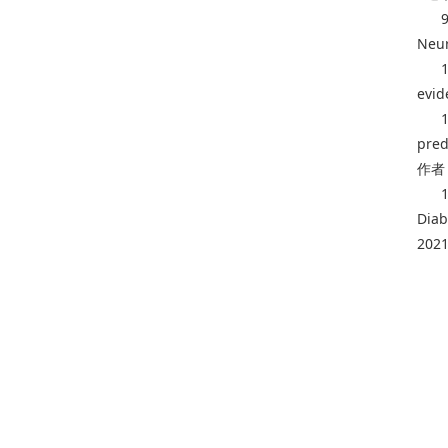
Neu
evid
pred
作者
1
Diab
202